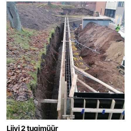
Liivi 2 tugimüür