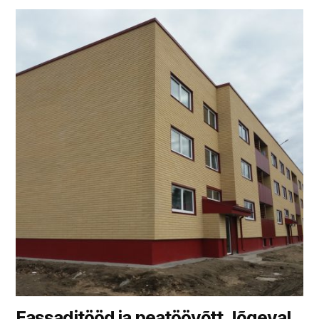
Fassaditööd ja peatöövõtt Jõgeval