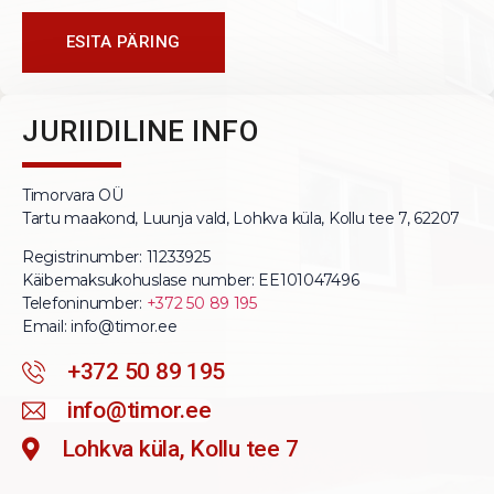
ESITA PÄRING
JURIIDILINE INFO
Timorvara OÜ
Tartu maakond, Luunja vald, Lohkva küla, Kollu tee 7, 62207
Registrinumber: 11233925
Käibemaksukohuslase number: EE101047496
Telefoninumber:
+372 50 89 195
Email: info@timor.ee
+372 50 89 195
info@timor.ee
Lohkva küla, Kollu tee 7